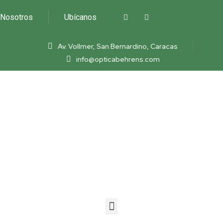
Nosotros
Ubícanos
Av. Vollmer, San Bernardino, Caracas
info@opticabehrens.com