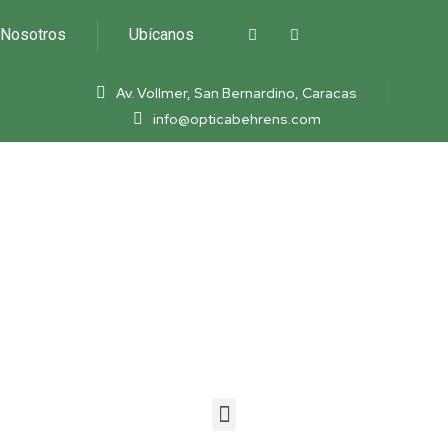
Nosotros
Ubícanos
Av. Vollmer, San Bernardino, Caracas
info@opticabehrens.com