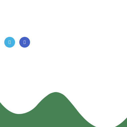
Twit
Face
ter
book