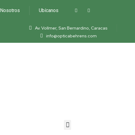
Nosotros
Ubícanos
Av. Vollmer, San Bernardino, Caracas
info@opticabehrens.com